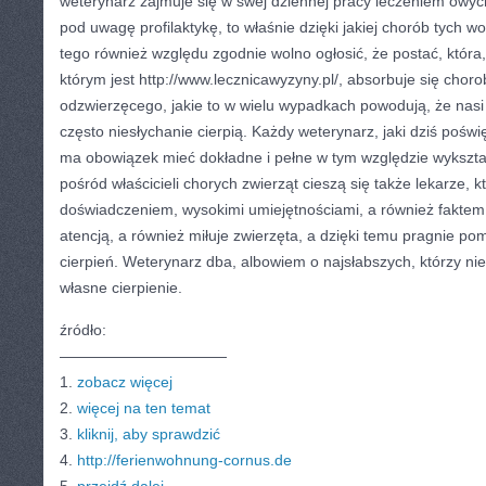
weterynarz zajmuje się w swej dziennej pracy leczeniem owyc
pod uwagę profilaktykę, to właśnie dzięki jakiej chorób tych wo
tego również względu zgodnie wolno ogłosić, że postać, która,
którym jest http://www.lecznicawyzyny.pl/, absorbuje się cho
odzwierzęcego, jakie to w wielu wypadkach powodują, że nasi 
często niesłychanie cierpią. Każdy weterynarz, jaki dziś poś
ma obowiązek mieć dokładne i pełne w tym względzie wykszt
pośród właścicieli chorych zwierząt cieszą się także lekarze,
doświadczeniem, wysokimi umiejętnościami, a również faktem,
atencją, a również miłuje zwierzęta, a dzięki temu pragnie pom
cierpień. Weterynarz dba, albowiem o najsłabszych, którzy nie
własne cierpienie.
źródło:
———————————
1.
zobacz więcej
2.
więcej na ten temat
3.
kliknij, aby sprawdzić
4.
http://ferienwohnung-cornus.de