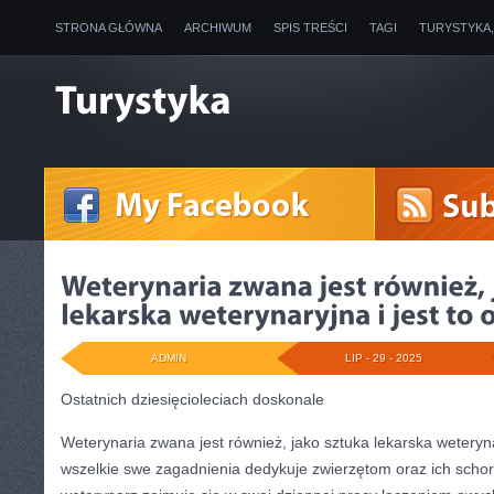
STRONA GŁÓWNA
ARCHIWUM
SPIS TREŚCI
TAGI
TURYSTYKA
ADMIN
LIP - 29 - 2025
Ostatnich dziesięcioleciach doskonale
Weterynaria zwana jest również, jako sztuka lekarska weterynar
wszelkie swe zagadnienia dedykuje zwierzętom oraz ich scho