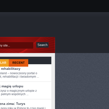
ULAR
RECENT
 rehabilitacy
oland – nowoczesny portal o
i, rehabilitacji i świadomym ...
j magię urlopu
zysz o magicznym urlopie z
, pełnym wspólnych ...
zna zima: Turys
pora roku w Polsce ‌to‌ czas‍ magii i