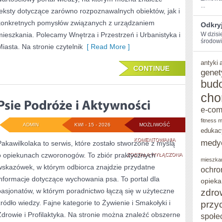
...
teksty dotyczące zarówno rozpoznawalnych obiektów, jak i
konkretnych pomysłów związanych z urządzaniem
Odkryj
mieszkania. Polecamy Wnętrza i Przestrzeń i Urbanistyka i
W dzisie
środowis
Miasta. Na stronie czytelnik
[ Read More ]
antyki
CONTINUE
genet
bud
cho
e-co
fitness 
ADMIN
KWI - 15 - 2026
MOŻLIWOŚĆ
edukac
PSIE
KOMENTOWANIA
medy
Pakawilkolaka to serwis, które zostało stworzone z myślą
o opiekunach czworonogów. To zbiór praktycznych
PODRÓŻE
ZOSTAŁA WYŁĄCZONA
mieszka
wskazówek, w którym odbiorca znajdzie przydatne
ochro
I
informacje dotyczące wychowania psa. To portal dla
opieka
AKTYWNOŚCI
pasjonatów, w którym poradnictwo łączą się w użyteczne
zdro
źródło wiedzy. Fajne kategorie to Żywienie i Smakołyki i
przy
Zdrowie i Profilaktyka. Na stronie można znaleźć obszerne
społe