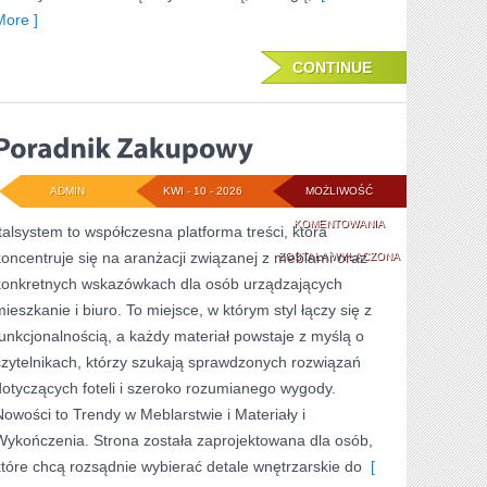
More ]
CONTINUE
ADMIN
KWI - 10 - 2026
MOŻLIWOŚĆ
PORADNIK
KOMENTOWANIA
Italsystem to współczesna platforma treści, która
koncentruje się na aranżacji związanej z meblami oraz
ZAKUPOWY
ZOSTAŁA WYŁĄCZONA
konkretnych wskazówkach dla osób urządzających
mieszkanie i biuro. To miejsce, w którym styl łączy się z
funkcjonalnością, a każdy materiał powstaje z myślą o
czytelnikach, którzy szukają sprawdzonych rozwiązań
dotyczących foteli i szeroko rozumianego wygody.
Nowości to Trendy w Meblarstwie i Materiały i
Wykończenia. Strona została zaprojektowana dla osób,
które chcą rozsądnie wybierać detale wnętrzarskie do
[