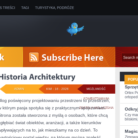
IS TREŚCI
TAGI
TURYSTYKA, PODRÓŻE
POP
Sprzęt
ADMIN
KWI - 16 - 2026
MOŻLIWOŚĆ
Ortex P
ortopedi
HISTORIA
KOMENTOWANIA
Blog poświęcony projektowaniu przestrzeni to przestrzeń,
w którym pasja spotyka się z praktycznym spojrzeniem.
ARCHITEKTURY
ZOSTAŁA WYŁĄCZONA
Odkry
Strona została stworzona z myślą o osobach, które chcą
Czy mar
bliskimi
zgłębiać świat obiektów, aranżacji, a także kierunków
wpływających na to, jak mieszkamy na co dzień. To
Magic
wartościowy portal wiedzy, na którym można znaleźć
Zimowa‍ 