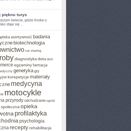
 piękno turys
jszym ​świecie, ‍gdzie troska o
ko staje się‍ ...
badania
apteka
asertywność
yczne
biotechnologia
ownictwo
car sharing
roby
diagnostyka
dieta
dom
mmerce
egzaminy
farmacja
genetyka
gry
medyczny
materiały
korepetycje
yjne
medycyna
czne
motocykle
nie
na przyrody
odchudzanie
ogród
opieka
 społeczna
profilaktyka
wotna
chodnia
psychologia
recepty
czna
rehabilitacja