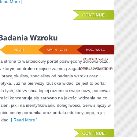
Read More ]
CONTINUE
ADMIN
KWI - 9 - 2026
MOŻLIWOŚĆ
BADANIA
KOMENTOWANIA
Ta strona to wartościowy portal poświęcony zdrowiu oczu,
w którym centralne miejsce zajmują zagadnienia związane
WZROKU
ZOSTAŁA WYŁĄCZONA
z pracą okulisty, specjalisty od badania wzroku oraz
optyka. Już na pierwszy rzut oka widać, że jest to portal
dla tych, którzy chcą lepiej rozumieć swoje oczy, ponieważ
treści koncentrują się zarówno na jakości widzenia na co
dzień, jak i na identyfikowaniu dolegliwości. Serwis łączy w
sobie cechy poradnika oraz portalu edukacyjnego, a jej
układ
[ Read More ]
CONTINUE