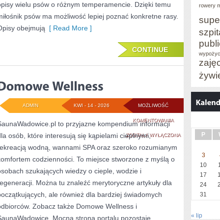
opisy wielu psów o różnym temperamencie. Dzięki temu
rowery m
miłośnik psów ma możliwość lepiej poznać konkretne rasy.
supe
Opisy obejmują
[ Read More ]
szpit
publ
CONTINUE
wypożyc
zaję
żywi
ADMIN
KWI - 14 - 2026
MOŻLIWOŚĆ
DOMOWE
KOMENTOWANIA
SaunaWadowice.pl to przyjazne kompendium informacji
P
dla osób, które interesują się kąpielami cieplnymi,
WELLNESS
ZOSTAŁA WYŁĄCZONA
rekreacją wodną, wannami SPA oraz szeroko rozumianym
3
komfortem codzienności. To miejsce stworzone z myślą o
10
osobach szukających wiedzy o cieple, wodzie i
17
regeneracji. Można tu znaleźć merytoryczne artykuły dla
24
początkujących, ale również dla bardziej świadomych
31
odbiorców. Zobacz także Domowe Wellness i
« lip
SaunaWadowice. Mocną stroną portalu pozostaje