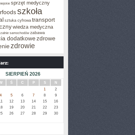
sprzęt medyczny
iejskie
szkoła
rfoods
al
transport
sztuka cyfrowa
iczny
wiedza medyczna
zabawa
zalnie samochodów
cia dodatkowe
zdrowe
zdrowie
enie
SIERPIEŃ 2026
W
Ś
C
P
S
N
1
2
4
5
6
7
8
9
11
12
13
14
15
16
18
19
20
21
22
23
25
26
27
28
29
30