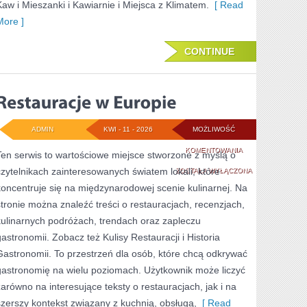
Kaw i Mieszanki i Kawiarnie i Miejsca z Klimatem.
[ Read
More ]
CONTINUE
ADMIN
KWI - 11 - 2026
MOŻLIWOŚĆ
RESTAURACJE
KOMENTOWANIA
Ten serwis to wartościowe miejsce stworzone z myślą o
czytelnikach zainteresowanych światem lokali, które
W
ZOSTAŁA WYŁĄCZONA
koncentruje się na międzynarodowej scenie kulinarnej. Na
EUROPIE
stronie można znaleźć treści o restauracjach, recenzjach,
kulinarnych podróżach, trendach oraz zapleczu
gastronomii. Zobacz też Kulisy Restauracji i Historia
Gastronomii. To przestrzeń dla osób, które chcą odkrywać
gastronomię na wielu poziomach. Użytkownik może liczyć
zarówno na interesujące teksty o restauracjach, jak i na
szerszy kontekst związany z kuchnią, obsługą,
[ Read