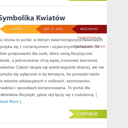
ADMIN
KWI - 9 - 2026
MOŻLIWOŚĆ
SYMBOLIKA
KOMENTOWANIA
Ta strona to portal, w którym świat kompozycji kwiatowych
spotyka się z romantyzmem i użytecznymi poradami. To
KWIATÓW
ZOSTAŁA WYŁĄCZONA
zbiór podpowiedzi dla osób, które cenią florystyczne
detale, a jednocześnie chcą lepiej zrozumieć tworzenie
bukietów. Całość skupia się wokół wiązanki ślubnej, ale nie
zamyka się wyłącznie w tej tematyce, bo prowadzi także
do tekstów edukacyjnych o roślinach, sezonowości,
trwałości i sposobach komponowania. To portal dla
miłośników florystyki, gdzie styl łączy się z codzienną
[
Read More ]
CONTINUE