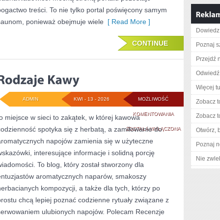
bogactwo treści. To nie tylko portal poświęcony samym
saunom, ponieważ obejmuje wiele
[ Read More ]
Dowiedz 
CONTINUE
Poznaj s
Przejdź n
Odwiedź 
Więcej tu
ADMIN
KWI - 13 - 2026
MOŻLIWOŚĆ
Zobacz t
RODZAJE
KOMENTOWANIA
Zobacz t
to miejsce w sieci to zakątek, w której kawowa
codzienność spotyka się z herbatą, a zamiłowanie do
KAWY
ZOSTAŁA WYŁĄCZONA
Otwórz, 
aromatycznych napojów zamienia się w użyteczne
Poznaj n
wskazówki, interesujące informacje i solidną porcję
Nie zwlek
wiadomości. To blog, który został stworzony dla
entuzjastów aromatycznych naparów, smakoszy
herbacianych kompozycji, a także dla tych, którzy po
prostu chcą lepiej poznać codzienne rytuały związane z
serwowaniem ulubionych napojów. Polecam Recenzje