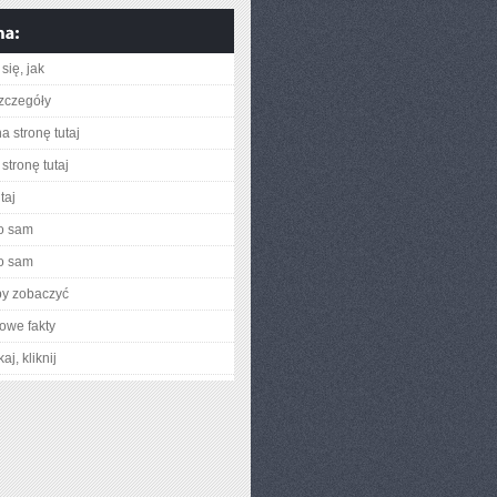
się, jak
zczegóły
a stronę tutaj
stronę tutaj
taj
o sam
o sam
by zobaczyć
owe fakty
aj, kliknij